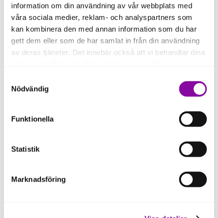
information om din användning av vår webbplats med
våra sociala medier, reklam- och analyspartners som
kan kombinera den med annan information som du har
gett dem eller som de har samlat in från din användning
av deras tjänster. Det innebär också att vi behandlar dina
Yolean offers a visual collaboration platform to
personuppgifter som du kan läsa mer om
här
.
manage construction projects from the first idea to
the design and construction phase. Yolean keeps
Samtyckesval
track of the process and milestones to successfully
Om du klickar på avvisa kommer användning av kakor
Nödvändig
complete a construction project.
eller delning av information enligt ovan, inte att ske,
förutom för kakor som är nödvändiga för att hemsidan
Funktionella
ska fungera se mer under inställningar.
Statistik
Marknadsföring