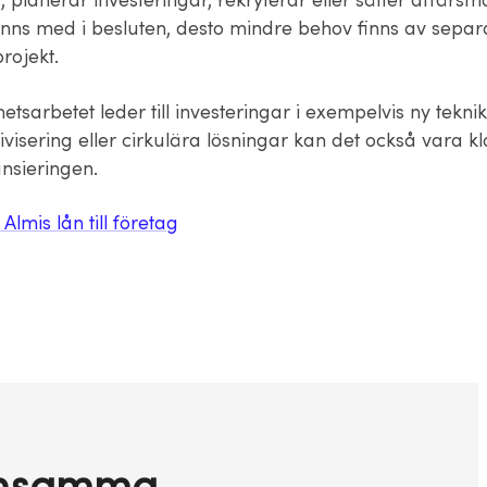
, planerar investeringar, rekryterar eller sätter affärsmå
finns med i besluten, desto mindre behov finns av separ
rojekt.
etsarbetet leder till investeringar i exempelvis ny teknik
ivisering eller cirkulära lösningar kan det också vara klo
ansieringen.
lmis lån till företag