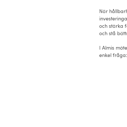
När hållbarh
investering
och stärka 
och stå bätt
I Almis möt
enkel fråga: