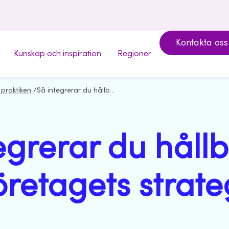
Kontakta oss
Kunskap och inspiration
Regioner
 praktiken
/
Så integrerar du hållbarhet i företagets strategi
egrerar du hållb
öretagets strate