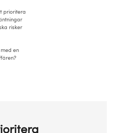
t prioritera
väntningar
ska risker
r med en
ffären?
ioritera