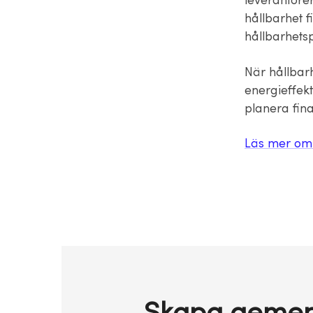
leverantörer
hållbarhet 
hållbarhetsp
När hållbarh
energieffekt
planera fin
Läs mer om A