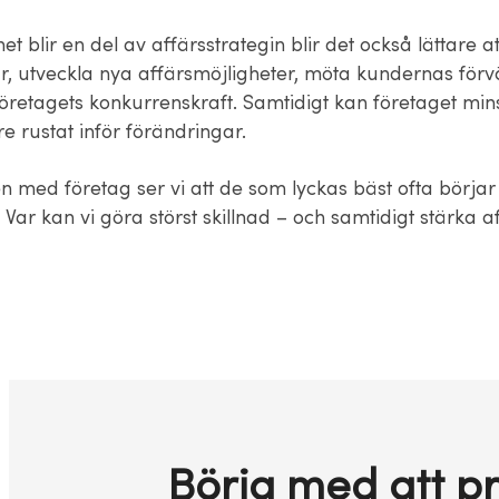
et blir en del av affärsstrategin blir det också lättare at
ar, utveckla nya affärsmöjligheter, möta kundernas för
företagets konkurrenskraft. Samtidigt kan företaget min
re rustat inför förändringar.
en med företag ser vi att de som lyckas bäst ofta börja
 Var kan vi göra störst skillnad – och samtidigt stärka a
Börja med att pr