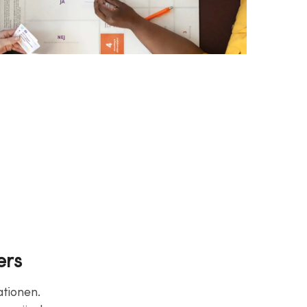
ers
ationen.