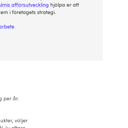
lmis affärsutveckling
hjälpa er att
em i företagets strategi.
sarbete
g per år.
kter, väljer