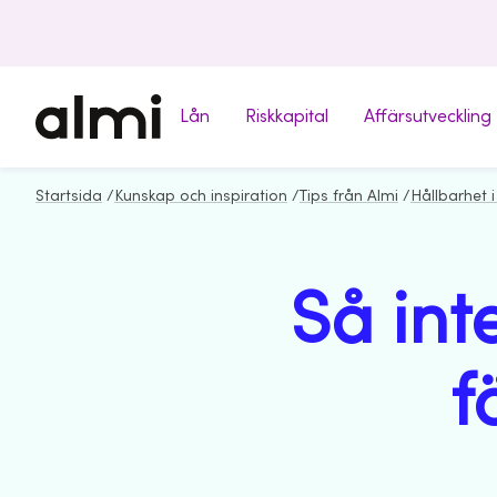
Lån
Riskkapital
Affärsutveckling
Startsida
/
Kunskap och inspiration
/
Tips från Almi
/
Hållbarhet i
Så int
f