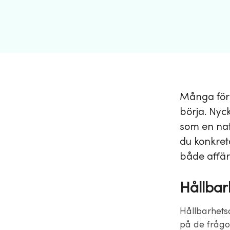
Många föret
börja. Nyck
som en natu
du konkret
både affär
Hållbar
Hållbarhets
på de frågor