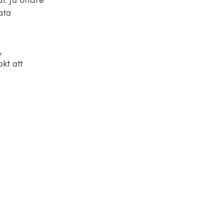
l. Ju oftare
ata
,
kt att