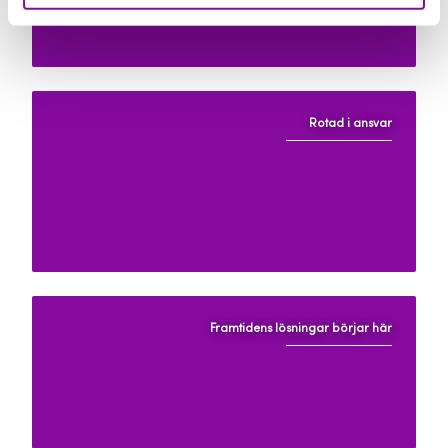
livsmedel
Rotad i ansvar
Skogsbruk, trä- och
pappersindustrin
Framtidens lösningar börjar här
Techbranschen