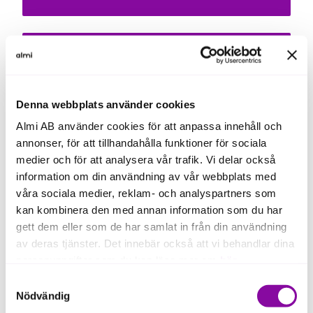
Påverka medvetet
Kommunikations och
Denna webbplats använder cookies
marknadsföring
Almi AB använder cookies för att anpassa innehåll och
annonser, för att tillhandahålla funktioner för sociala
medier och för att analysera vår trafik. Vi delar också
information om din användning av vår webbplats med
våra sociala medier, reklam- och analyspartners som
För kundens och planetens välmående
kan kombinera den med annan information som du har
gett dem eller som de har samlat in från din användning
Kroppsvård
av deras tjänster. Det innebär också att vi behandlar dina
personuppgifter som du kan läsa mer om
här
.
Samtyckesval
Om du klickar på avvisa kommer användning av kakor
Nödvändig
eller delning av information enligt ovan, inte att ske,