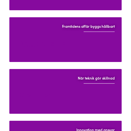
Framtidens affär byggs hållbart
Byggbranschen
När teknik gör skillnad
Clean Tech
Innovation med ansvar