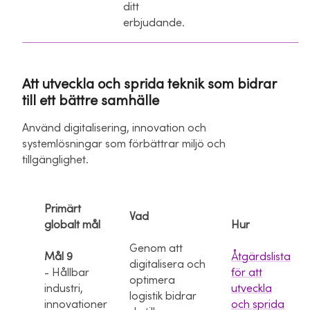
ditt
erbjudande.
Att utveckla och sprida teknik som bidrar
till ett bättre samhälle
Använd digitalisering, innovation och
systemlösningar som förbättrar miljö och
tillgänglighet.
Primärt
Vad
globalt mål
Hur
Genom att
Mål 9
Åtgärdslista
digitalisera och
- Hållbar
för att
optimera
industri,
utveckla
logistik bidrar
innovationer
och sprida