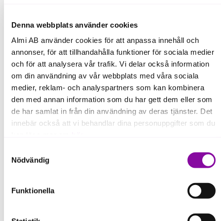
Denna webbplats använder cookies
Almi AB använder cookies för att anpassa innehåll och
annonser, för att tillhandahålla funktioner för sociala medier
och för att analysera vår trafik. Vi delar också information
om din användning av vår webbplats med våra sociala
medier, reklam- och analyspartners som kan kombinera
den med annan information som du har gett dem eller som
de har samlat in från din användning av deras tjänster. Det
innebär också att vi behandlar dina personuppgifter som du
Risker
kan läsa mer om
här
.
Att ignorera hållbarhet kan bli en dyr affär.
Samtyckesval
Här är några risker du kan minska genom
att ställa om transporterna i tid.
Om du klickar på avvisa kommer användning av kakor
Nödvändig
eller delning av information enligt ovan, inte att ske,
förutom för kakor som är nödvändiga för att hemsidan ska
Funktionella
fungera se mer under inställningar.
Förlorad konkurrenskraft
Du riskerar att tappa kunder och
marknadsandelar om du inte möter
Statistik