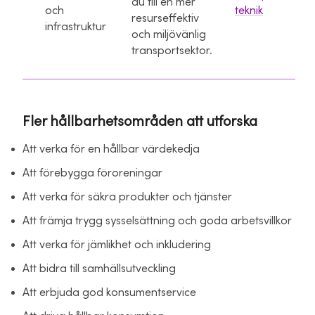
du till en mer
och
teknik
resurseffektiv
infrastruktur
och miljövänlig
transportsektor.
Fler hållbarhetsområden att utforska
Att verka för en hållbar värdekedja
Att förebygga föroreningar
Att verka för säkra produkter och tjänster
Att främja trygg sysselsättning och goda arbetsvillkor
Att verka för jämlikhet och inkludering
Att bidra till samhällsutveckling
Att erbjuda god konsumentservice