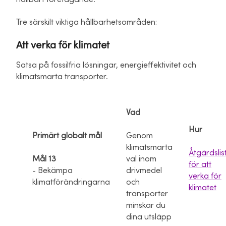
Tre särskilt viktiga hållbarhetsområden:
Att verka för klimatet
Satsa på fossilfria lösningar, energieffektivitet och
klimatsmarta transporter.
Vad
Hur
Primärt globalt mål
Genom
klimatsmarta
Åtgärdslis
Mål 13
val inom
för att
- Bekämpa
drivmedel
verka för
klimatförändringarna
och
klimatet
transporter
minskar du
dina utsläpp