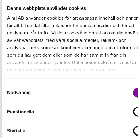
Denna webbplats använder cookies
Almi AB använder cookies för att anpassa innehåll och annon
Smart Utveckling
för att tillhandahålla funktioner för sociala medier och för att
analysera vår trafik. Vi delar också information om din anvä
av vår webbplats med våra sociala medier, reklam- och
analyspartners som kan kombinera den med annan informat
som du har gett dem eller som de har samlat in från din
Hur kan Almi hjälpa dig?
användning av deras tjänster. Det innebär också att vi behan
dina personuppgifter som du kan läsa mer om
här
.
Om du klickar på avvisa kommer användning av kakor eller
Samtyckesval
delning av information enligt ovan, inte att ske, förutom för k
Nödvändig
som är nödvändiga för att hemsidan ska fungera se mer und
inställningar.
Funktionella
Statistik