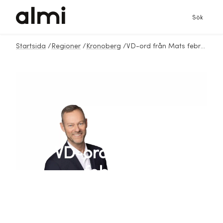
Sök
Startsida
/
Regioner
/
Kronoberg
/
VD-ord från Mats februari 2024
VD-ord från Mats
februari 2024