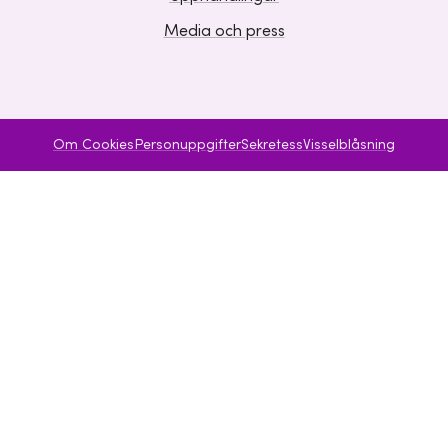
Media och press
Om Cookies
Personuppgifter
Sekretess
Visselblåsning