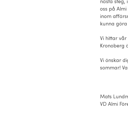
nästa steg, 
oss på Almi
inom affärsr
kunna göra e
Vi hittar vå
Kronoberg är
Vi önskar d
sommar! Varm
Mats Lund
VD Almi För