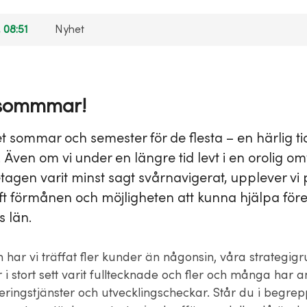
, 08:51
Nyhet
 sommmar!
t sommar och semester för de flesta – en härlig tid
 Även om vi under en längre tid levt i en orolig o
etagen varit minst sagt svårnavigerat, upplever vi 
ft förmånen och möjligheten att kunna hjälpa före
 län.
 har vi träffat fler kunder än någonsin, våra strategig
i stort sett varit fulltecknade och fler och många har a
eringstjänster och utvecklingscheckar. Står du i begrepp