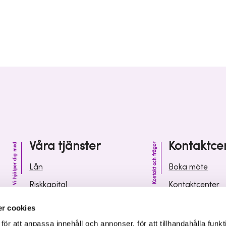
Våra tjänster
Kontaktce
Vi hjälper dig med
Kontakt och frågor
Lån
Boka möte
Riskkapital
Kontaktcenter
Affärsutveckling
Vanliga frågor 
r cookies
Kunskap och inspiration
Leverantörsinf
r att anpassa innehåll och annonser, för att tillhandahålla funkt