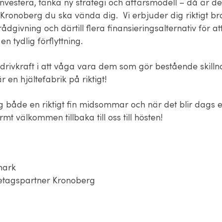
investera, tänka ny strategi och affärsmodell – då är det t
 Kronoberg du ska vända dig. Vi erbjuder dig riktigt br
ådgivning och därtill flera finansieringsalternativ för at
n tydlig förflyttning.
r drivkraft i att våga vara dem som gör bestående skilln
 en hjältefabrik på riktigt!
ig både en riktigt fin midsommar och när det blir dags 
t välkommen tillbaka till oss till hösten!
mark
etagspartner Kronoberg