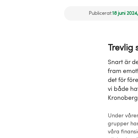
Publicerat:
18 juni 2024
Trevlig
Snart är de
fram emot!
det för för
vi både ha
Kronobergs
Under våren
grupper har 
våra finansi