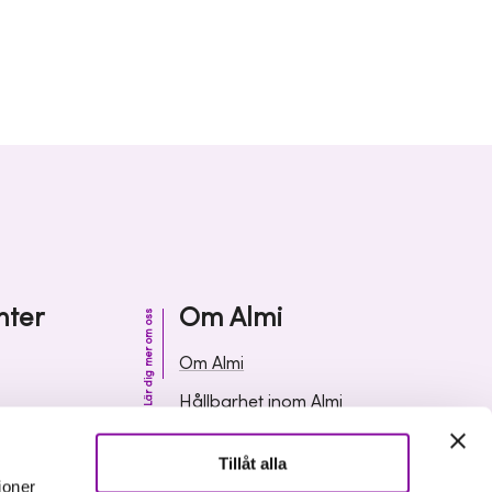
nter
Om Almi
Lär dig mer om oss
Om Almi
Hållbarhet inom Almi
& svar
Organisation
Tillåt alla
ormation
Karriär
ioner