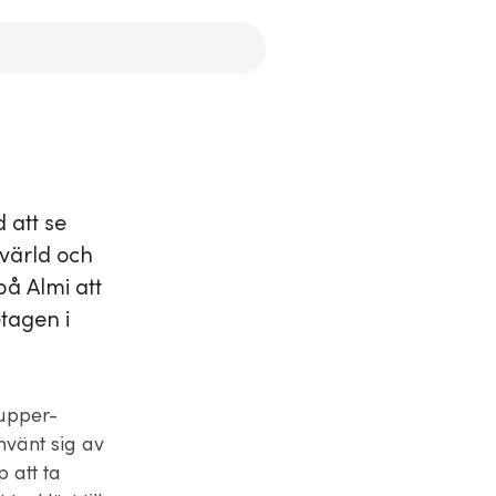
 att se
mvärld och
på Almi att
tagen i
rupper-
nvänt sig av
 att ta