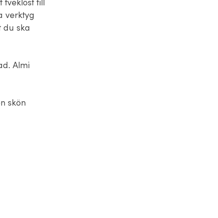
veklöst till
a verktyg
t du ska
ad. Almi
en skön