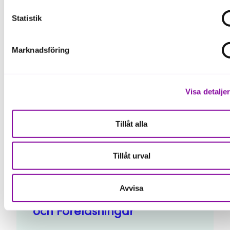
Statistik
Marknadsföring
Boka 30 min digital
rådgivning
Visa detalje
Tillåt alla
Kunskap och inspiration
Tillåt urval
Avvisa
Aktiviteter, Strategigrupper
och Föreläsningar