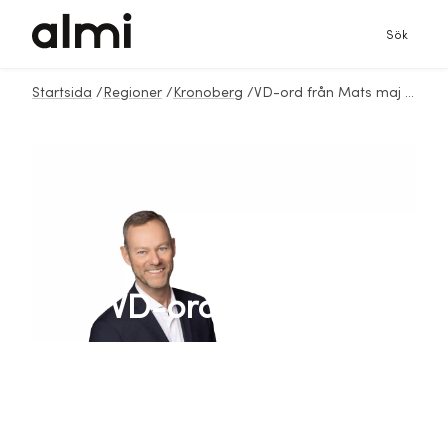
Sök
Startsida
/
Regioner
/
Kronoberg
/
VD-ord från Mats maj 2025
VD-ord från Mats
maj 2025