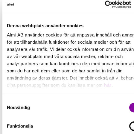
Utveckla ditt företag med Almi
Denna webbplats använder cookies
Almi AB använder cookies för att anpassa innehåll och annon
för att tillhandahålla funktioner för sociala medier och för att
analysera vår trafik. Vi delar också information om din anvä
Smart Utveckling
av vår webbplats med våra sociala medier, reklam- och
analyspartners som kan kombinera den med annan informat
som du har gett dem eller som de har samlat in från din
användning av deras tjänster. Det innebär också att vi behan
dina personuppgifter som du kan läsa mer om
här
.
Hur kan Almi hjälpa dig?
Om du klickar på avvisa kommer användning av kakor eller
Samtyckesval
delning av information enligt ovan, inte att ske, förutom för k
Nödvändig
som är nödvändiga för att hemsidan ska fungera se mer und
inställningar.
Funktionella