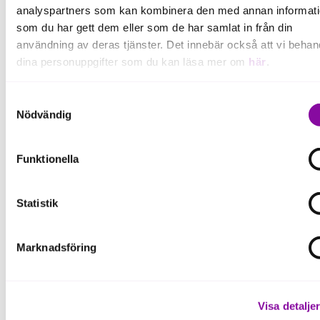
analyspartners som kan kombinera den med annan informat
som du har gett dem eller som de har samlat in från din
användning av deras tjänster. Det innebär också att vi behan
dina personuppgifter som du kan läsa mer om
här
.
Om du klickar på avvisa kommer användning av kakor eller
Samtyckesval
delning av information enligt ovan, inte att ske, förutom för k
Nödvändig
som är nödvändiga för att hemsidan ska fungera se mer und
Boka 30 min digital
inställningar.
Funktionella
rådgivning
Statistik
Marknadsföring
Kunskap och inspiration
Visa detalje