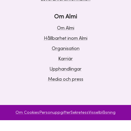
Om Almi
Om Almi
Hållbarhet inom Almi
Organisation
Karriär
Upphandlingar
Media och press
Om Cookies
Personuppgifter
Sekretess
Visselblåsning