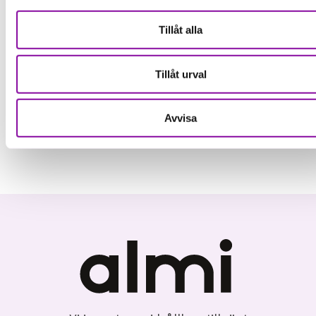
Aktiviteter, Strategigrupper
Tillåt alla
och Föreläsningar
Tillåt urval
Avvisa