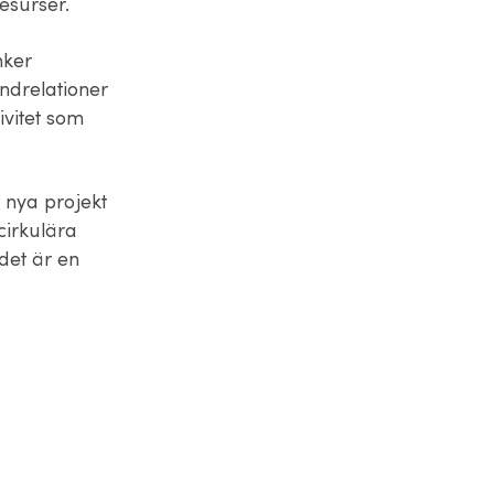
resurser.
nker
ndrelationer
ivitet som
t nya projekt
cirkulära
det är en