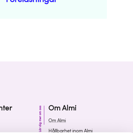
nter
Om Almi
Lär dig mer om oss
Om Almi
Hållbarhet inom Almi