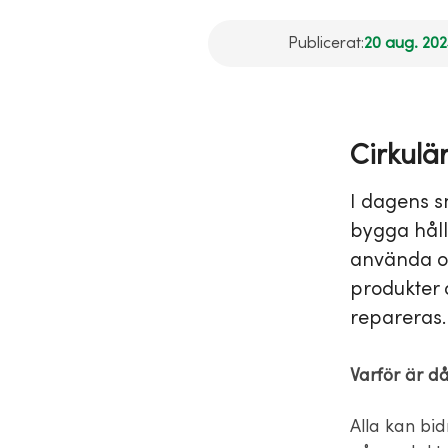
Publicerat:
20 aug. 202
Cirkulä
I dagens sn
bygga hållb
använda oc
produkter 
repareras.
Varför är då
Alla kan bi