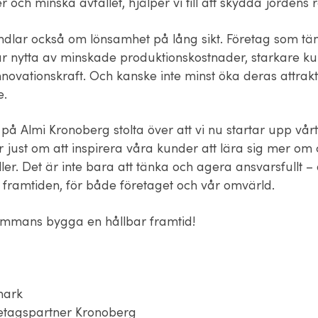
 och minska avfallet, hjälper vi till att skydda jordens 
dlar också om lönsamhet på lång sikt. Företag som tä
rar nytta av minskade produktionskostnader, starkare ku
nnovationskraft. Och kanske inte minst öka deras attrakt
e.
 på Almi Kronoberg stolta över att vi nu startar upp vår
 just om att inspirera våra kunder att lära sig mer om 
er. Det är inte bara att tänka och agera ansvarsfullt – 
i framtiden, för både företaget och vår omvärld.
lsammans bygga en hållbar framtid!
mark
etagspartner Kronoberg