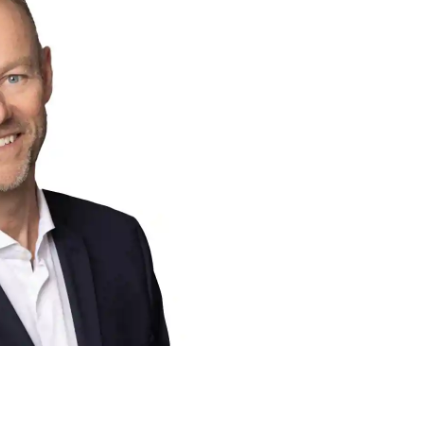
VD-or
sep