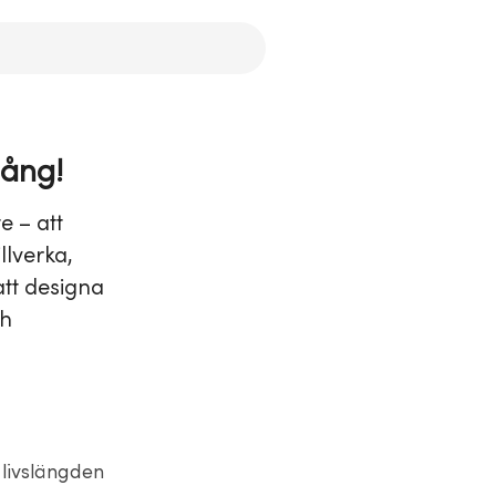
gång!
e – att
llverka,
tt designa
ch
 livslängden