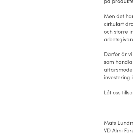
på produkter
Men det han
cirkulärt d
och större i
arbetsgivar
Därför är vi
som handlar
affärsmodell
investering 
Låt oss til
Mats Lund
VD Almi För