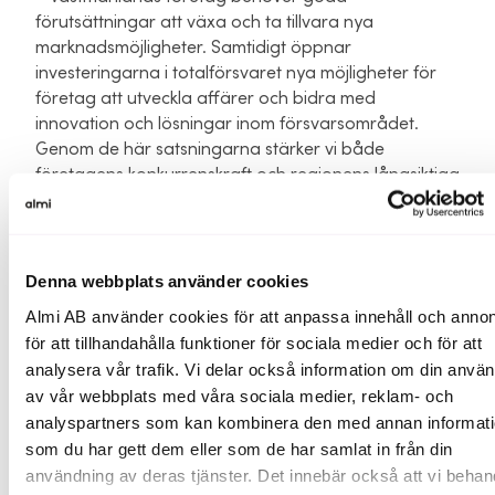
förutsättningar att växa och ta tillvara nya
marknadsmöjligheter. Samtidigt öppnar
investeringarna i totalförsvaret nya möjligheter för
företag att utveckla affärer och bidra med
innovation och lösningar inom försvarsområdet.
Genom de här satsningarna stärker vi både
företagens konkurrenskraft och regionens långsiktiga
utveckling, säger Jenny Landernäs (M), ordförande i
regionala utvecklingsnämnden vid Region
Västmanland.
Denna webbplats använder cookies
Unga och lovande bolag får stärkt stöd i
Almi AB använder cookies för att anpassa innehåll och annon
Sörmland och Västmanland
för att tillhandahålla funktioner för sociala medier och för att
analysera vår trafik. Vi delar också information om din anvä
Almi Östra Mellansverige har även beviljats projektet
av vår webbplats med våra sociala medier, reklam- och
Mälardalen Startup Hub – en satsning som ska
analyspartners som kan kombinera den med annan informat
stärka stödet till kunskapsintensiva startups och
tidiga scaleups med hög tillväxtpotential i
som du har gett dem eller som de har samlat in från din
Västmanland och Sörmland.
användning av deras tjänster. Det innebär också att vi behan