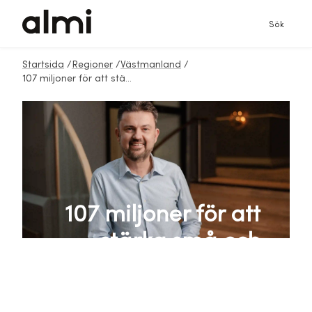
Sök
Startsida
/
Regioner
/
Västmanland
/
107 miljoner för att stärka små och medelstora företag
107 miljoner för att
stärka små och
medelstora företag