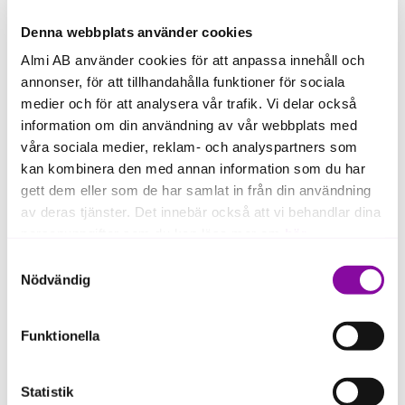
Denna webbplats använder cookies
Almi AB använder cookies för att anpassa innehåll och
annonser, för att tillhandahålla funktioner för sociala
Portföljbolag
medier och för att analysera vår trafik. Vi delar också
information om din användning av vår webbplats med
Ett urval av de bolag Peter jobbar med.
våra sociala medier, reklam- och analyspartners som
kan kombinera den med annan information som du har
gett dem eller som de har samlat in från din användning
av deras tjänster. Det innebär också att vi behandlar dina
Våra portföljbolag
personuppgifter som du kan läsa mer om
här
.
MAQ
Samtyckesval
Om du klickar på avvisa kommer användning av kakor
Nödvändig
eller delning av information enligt ovan, inte att ske,
förutom för kakor som är nödvändiga för att hemsidan
Funktionella
ska fungera se mer under inställningar.
Våra portföljbolag
Statistik