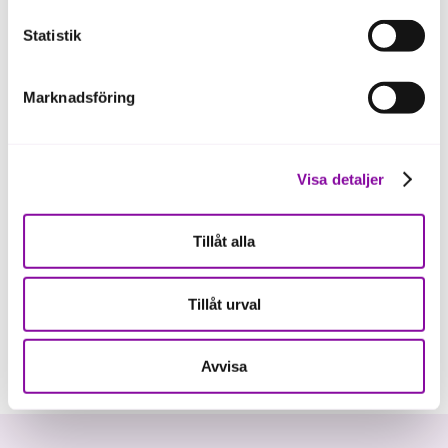
och värdering förändras i takt med att bolaget växer och
Statistik
utvecklas.
Marknadsföring
Visa detaljer
Tillåt alla
Tillåt urval
Avvisa