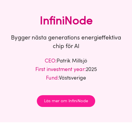
InfiniNode
Bygger nästa generations energieffektiva
chip för AI
CEO:
Patrik Millsjö
First investment year:
2025
Fund:
Västsverige
Läs mer om InfiniNode