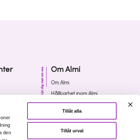
nter
Om Almi
Lär dig mer om oss
Om Almi
Hållbarhet inom Almi
& svar
Organisation
Tillåt alla
ormation
Karriär
ioner
dning
Upphandlingar
Tillåt urval
a den
Media och press