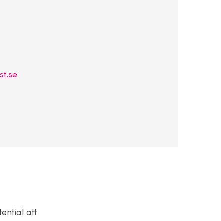
st.se
ntial att