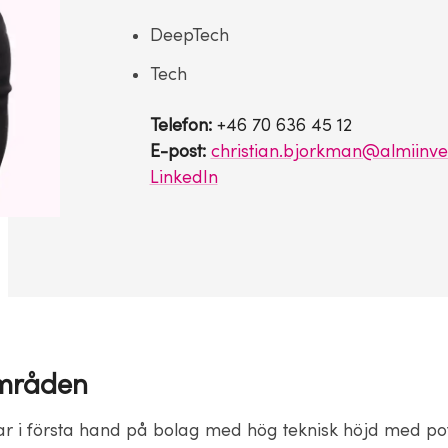
DeepTech
Tech
Telefon:
+46 70 636 45 12
E-post:
christian.bjorkman@almiinve
LinkedIn
mråden
ar i första hand på bolag med hög teknisk höjd med pote