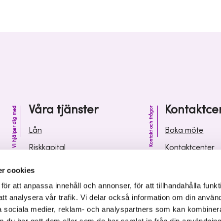
Våra tjänster
Kontaktce
Vi hjälper dig med
Kontakt och frågor
Lån
Boka möte
Riskkapital
Kontaktcenter
Affärsutveckling
Vanliga frågor 
r cookies
Kunskap och inspiration
Leverantörsinf
r att anpassa innehåll och annonser, för att tillhandahålla funkt
att analysera vår trafik. Vi delar också information om din använ
 sociala medier, reklam- och analyspartners som kan kombiner