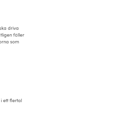
ska driva
ligen fäller
skorna som
ett flertal