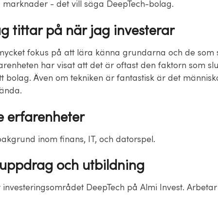
 marknader - det vill säga DeepTech-bolag.
g tittar på när jag investerar
mycket fokus på att lära känna grundarna och de som 
arenheten har visat att det är oftast den faktorn som slut
 ett bolag. Även om tekniken är fantastisk är det männi
 hända.
e erfarenheter
bakgrund inom finans, IT, och datorspel.
euppdrag och utbildning
 investeringsområdet DeepTech på Almi Invest. Arbetar i 