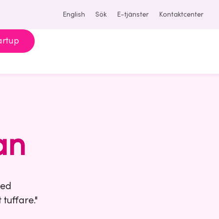
English
Sök
E-tjänster
Kontaktcenter
artup
an
med
tuffare."