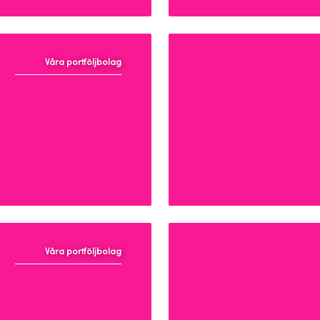
Våra portföljbolag
Detecht
Våra portföljbolag