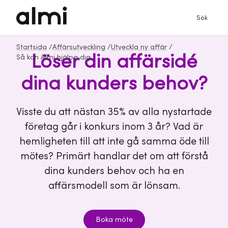
Sök
Startsida
/
Affärsutveckling
/
Utveckla ny affär
/
Löser din affärsidé
Så kan Almi hjälpa dig när du vill utveckla ny affär
dina kunders behov?
Visste du att nästan 35% av alla nystartade
företag går i konkurs inom 3 år? Vad är
hemligheten till att inte gå samma öde till
mötes? Primärt handlar det om att förstå
dina kunders behov och ha en
affärsmodell som är lönsam.
Boka möte