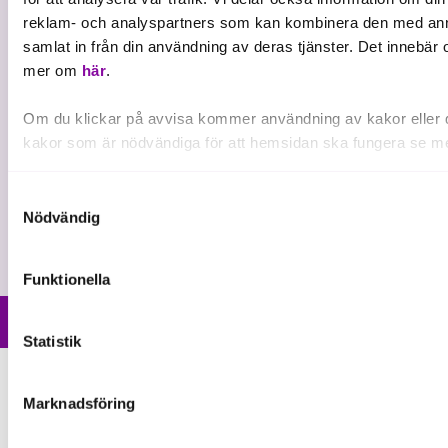
reklam- och analyspartners som kan kombinera den med anna
Om Almi
samlat in från din användning av deras tjänster. Det innebär
Hållbarhet inom Almi
mer om
här
.
Organisation
Om du klickar på avvisa kommer användning av kakor eller del
Karriär
kakor som är nödvändiga för att hemsidan ska fungera se mer
Upphandlingar
Samtyckesval
Media och press
Nödvändig
Funktionella
Om Cookies
Personuppgifter
Sekretess
Visselblåsning
Statistik
Marknadsföring