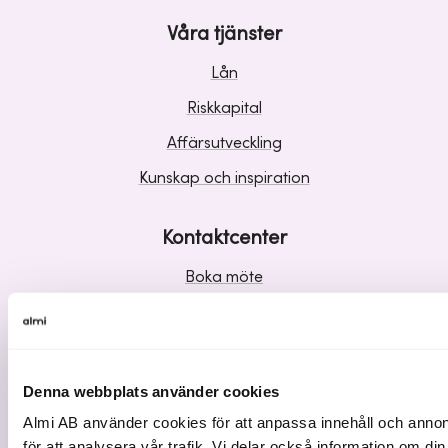
Våra tjänster
Lån
Riskkapital
Affärsutveckling
Kunskap och inspiration
Kontaktcenter
Boka möte
Kontaktcenter
Vanliga frågor & svar
Leverantörsinformation
Denna webbplats använder cookies
Almi AB använder cookies för att anpassa innehåll och annonse
Om Almi
för att analysera vår trafik. Vi delar också information om 