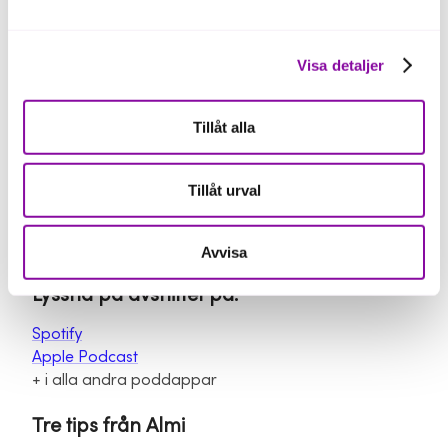
Visa detaljer
9. Rådvill? En mentor kan ge
Tillåt alla
företaget skjuts
En mentor är ett smart sätt att lära sig av andras
Tillåt urval
misstag och samtidigt få ta del av perspektiv på hur
de gjorde för att övervinna problem som liknar de du
står inför.
Avvisa
Lyssna på avsnittet på:
Spotify
Apple Podcast
+ i alla andra poddappar
Tre tips från Almi