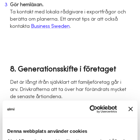
Gör hemläxan.
Ta kontakt med lokala rådgivare i exportfrågor och
berätta om planerna. Ett annat tips är att också
kontakta
Business Sweden
.
8. Generationsskifte i företaget
Det är långt ifrån självklart att familjeföretag går i
arv. Drivkrafterna att ta över har förändrats mycket
de senaste årtiondena.
Lyssna på avsnittet på:
Spotify
Apple Podcast
Denna webbplats använder cookies
+ i alla andra poddappar