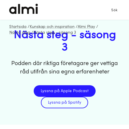
Sök
Startsida
/
Kunskap och inspiration
/
Almi Play
/
Nästa steg - säsong
Nästa steg
/
Nästa steg - säsong 3
3
Podden där riktiga företagare ger vettiga
råd utifrån sina egna erfarenheter
Lyssna på Apple Podcast
Lyssna på Spotify