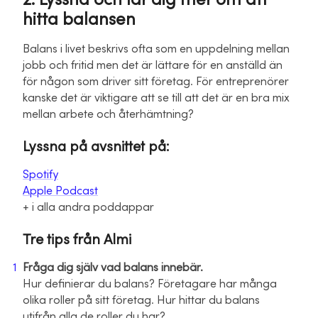
2. Lyssna och lär dig mer om att
hitta balansen
Balans i livet beskrivs ofta som en uppdelning mellan
jobb och fritid men det är lättare för en anställd än
för någon som driver sitt företag. För entreprenörer
kanske det är viktigare att se till att det är en bra mix
mellan arbete och återhämtning?
Lyssna på avsnittet på:
Spotify
Apple Podcast
+ i alla andra poddappar
Tre tips från Almi
Fråga dig själv vad balans innebär.
Hur definierar du balans? Företagare har många
olika roller på sitt företag. Hur hittar du balans
utifrån alla de roller du har?