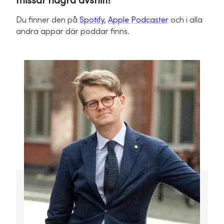
missar några avsnitt!
Du finner den på
Spotify
,
Apple Podcaster
och i alla
andra appar där poddar finns.