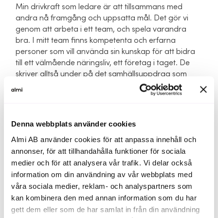
Min drivkraft som ledare är att tillsammans med
andra nå framgång och uppsatta mål. Det gör vi
genom att arbeta i ett team, och spela varandra
bra. I mitt team finns kompetenta och erfarna
personer som vill använda sin kunskap för att bidra
till ett välmående näringsliv, ett företag i taget. De
skriver alltså under på det samhällsuppdrag som
Almi har.
Det är både utmanande och utvecklande att ha ett
uppdrag där många parametrar som påverkar hur
Denna webbplats använder cookies
arbetet utformas, och andra parametrar måste
Almi AB använder cookies för att anpassa innehåll och
pareras för att skapa tydlighet i arbetet. Det skapar
annonser, för att tillhandahålla funktioner för sociala
dynamik i uppdraget som vd.
medier och för att analysera vår trafik. Vi delar också
När kraften finns i organisationen, när vi alla går i
information om din användning av vår webbplats med
samma riktning, det skapar förutsättningar för att
våra sociala medier, reklam- och analyspartners som
göra skillnad på riktigt.
kan kombinera den med annan information som du har
gett dem eller som de har samlat in från din användning