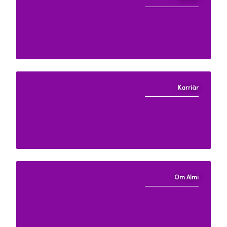
Ansökningstips
Karriär
Almi som arbetsplats
Om Almi
Om Almi och vårt uppdrag