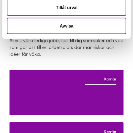
Tillåt urval
Vill du veta mer om hur det är
att jobba hos oss?
Avvisa
Här hittar du mer om hur det är att vara en del av
Almi – våra lediga jobb, tips till dig som söker och vad
som gör oss till en arbetsplats där människor och
idéer får växa.
Karriär
Lediga jobb
Karriär