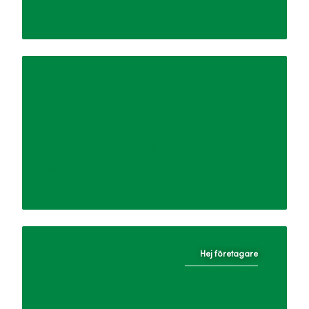
Finansiera satsningen med
Grönt lån
Hej företagare