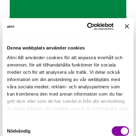
Boka ett kostnadsfritt digitalt
möte
Denna webbplats använder cookies
Ingen kan göra allt, men alla
Almi AB använder cookies för att anpassa innehåll och
kan göra något
annonser, för att tillhandahålla funktioner för sociala
medier och för att analysera vår trafik. Vi delar också
information om din användning av vår webbplats med
Kom igång med ditt hållbarhetsarbete
Vi har i våra Framtidstips samlat korta och konkreta
våra sociala medier, reklam- och analyspartners som
tips på hur du kan ta nästa steg. Och FN:s globala
kan kombinera den med annan information som du har
mål är en utmärkt källa att utgå ifrån då de är
gett dem eller som de har samlat in från din användning
världens affärsplan för vår framtid.
av deras tjänster. Det innebär också att vi behandlar dina
personuppgifter som du kan läsa mer om
här
.
Samtyckesval
Om du klickar på avvisa kommer användning av kakor
Nödvändig