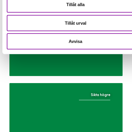
Tillåt alla
Finansiering med Almi Väst
Tillåt urval
Avvisa
Här ansöker du om lån och
kapital
Sikta högre
Utvecklingsprogram för
företagande kvinnor