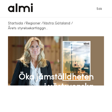
Sök
Startsida
/
Regioner
/
Västra Götaland
/
Årets styrelsekartläggning 2024
Öka jämställdheten
i västsvenska
styrelserum för ett
mer hållbart