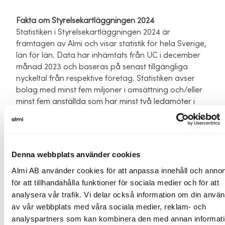
Fakta om Styrelsekartläggningen 2024
Statistiken i Styrelsekartläggningen 2024 är
framtagen av Almi och visar statistik för hela Sverige,
län för län. Data har inhämtats från UC i december
månad 2023 och baseras på senast tillgängliga
nyckeltal från respektive företag. Statistiken avser
bolag med minst fem miljoner i omsättning och/eller
minst fem anställda som har minst två ledamöter i
styrelsen och är redovisad på länsnivå.
I Sverige fanns vid mättillfället:
Denna webbplats använder cookies
121 930 bolag med minst fem miljoner och/eller minst
fem anställda.
Almi AB använder cookies för att anpassa innehåll och annon
64 375 bolag minst två ordinarie ledamöter i
för att tillhandahålla funktioner för sociala medier och för att
styrelsen.
analysera vår trafik. Vi delar också information om din anvä
av vår webbplats med våra sociala medier, reklam- och
Första kartläggningen genomfördes 2013 och har
analyspartners som kan kombinera den med annan informat