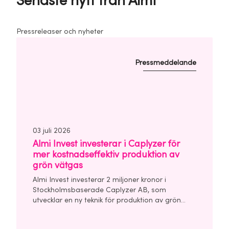
Senaste nytt från Almi
Pressreleaser och nyheter
Pressmeddelande
03 juli 2026
Almi Invest investerar i Caplyzer för
mer kostnadseffektiv produktion av
grön vätgas
Almi Invest investerar 2 miljoner kronor i
Stockholmsbaserade Caplyzer AB, som
utvecklar en ny teknik för produktion av grön
vätgas. Investeringen görs tillsammans med Trio
Impact Invest, UU Invest och affärsänglar i en