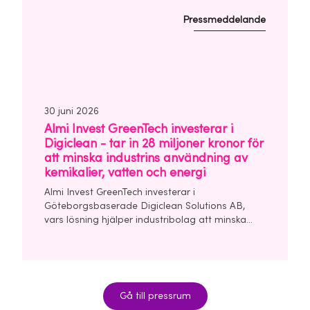
Pressmeddelande
30 juni 2026
Almi Invest GreenTech investerar i
Digiclean - tar in 28 miljoner kronor för
att minska industrins användning av
kemikalier, vatten och energi
Almi Invest GreenTech investerar i
Göteborgsbaserade Digiclean Solutions AB,
vars lösning hjälper industribolag att minska
användningen av kemikalier, vatten och energi i
sina rengörings- och tvättprocesser.
Seedrundan uppgår till 28 miljoner kronor och
leds av Almi Invest GreenTech och
Unconventional Ventures.
Gå till pressrum