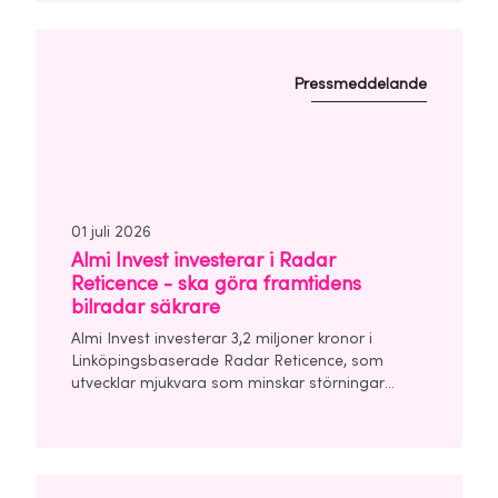
finansieringsrunda om totalt 7 miljoner kronor.
Pressmeddelande
01 juli 2026
Almi Invest investerar i Radar
Reticence - ska göra framtidens
bilradar säkrare
Almi Invest investerar 3,2 miljoner kronor i
Linköpingsbaserade Radar Reticence, som
utvecklar mjukvara som minskar störningar
mellan bilars radarsystem. Investeringen görs
tillsammans med Chalmers Ventures och East
Sweden Capital i en finansieringsrunda om
totalt 10 miljoner kronor.