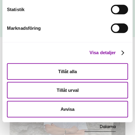
Vem gör dig vassare som företagare?
Statistik
Krönika Anna Rosengren, vd Almi Norra
Mellansverige
Marknadsföring
Visa detaljer
Värmland
Tillåt alla
Vem gör dig vassare som företagare?
Krönika Anna Rosengren, vd Almi Norra
Mellansverige
Tillåt urval
Avvisa
Dalarna