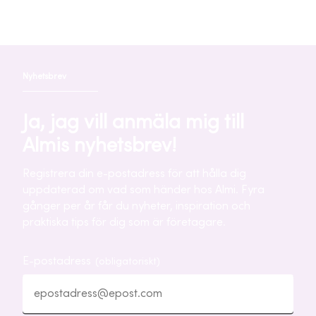
Nyhetsbrev
Ja, jag vill anmäla mig till
Almis nyhetsbrev!
Registrera din e-postadress för att hålla dig
uppdaterad om vad som händer hos Almi. Fyra
gånger per år får du nyheter, inspiration och
praktiska tips för dig som är företagare.
E-postadress
(obligatoriskt)