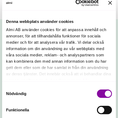
Denna webbplats använder cookies
Almi AB använder cookies för att anpassa innehåll och
Regioner
annonser, för att tillhandahålla funktioner för sociala
medier och för att analysera vår trafik. Vi delar också
Vad händer i din region?
information om din användning av vår webbplats med
våra sociala medier, reklam- och analyspartners som
kan kombinera den med annan information som du har
Vi finns över hela landet. Välj din region om du vill
gett dem eller som de har samlat in från din användning
veta vad som händer just där.
av deras tjänster. Det innebär också att vi behandlar dina
personuppgifter som du kan läsa mer om
här
.
Aktuellt
Samtyckesval
Om du klickar på avvisa kommer användning av kakor
Nödvändig
eller delning av information enligt ovan, inte att ske,
förutom för kakor som är nödvändiga för att hemsidan
Funktionella
ska fungera se mer under inställningar.
Gävleborg