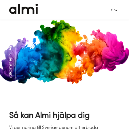
Sök
Välkommen till Almi!
Finansiering +
rådgivning = Almi
Så kan Almi hjälpa dig
Vi ger näring till Sverige genom att erbjuda