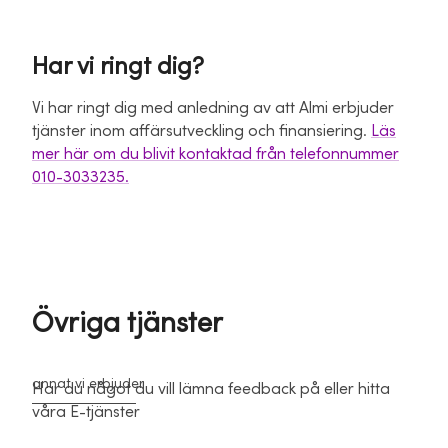
Har vi ringt dig?
Vi har ringt dig med anledning av att Almi erbjuder
tjänster inom affärsutveckling och finansiering.
Läs
mer här om du blivit kontaktad från telefonnummer
010-3033235.
Övriga tjänster
annat vi erbjuder
Har du något du vill lämna feedback på eller hitta
våra E-tjänster