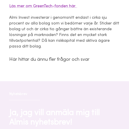
Läs mer om GreenTech-fonden här.
Almi Invest investerar i genomsnitt endast i cirka sju
procent av alla bolag som vi bedömer varje år. Sticker ditt
bolag ut och är cirka tio gånger bättre än existerande
lösningar på marknaden? Finns det en mycket stark
tillväxtpotential? Då kan riskkapital med aktiva ägare
passa ditt bolag.
Här hittar du ännu fler frågor och svar
Nyhetsbrev
Ja, jag vill anmäla mig till
Almis nyhetsbrev!