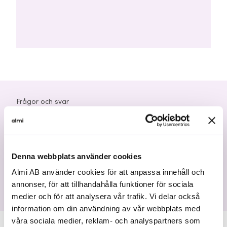
Frågor och svar
Vanliga frågor
Denna webbplats använder cookies
Här hittar du de vanligaste frågorna om hur Almi kan
hjälpa dig.
Almi AB använder cookies för att anpassa innehåll och
annonser, för att tillhandahålla funktioner för sociala
medier och för att analysera vår trafik. Vi delar också
information om din användning av vår webbplats med
våra sociala medier, reklam- och analyspartners som