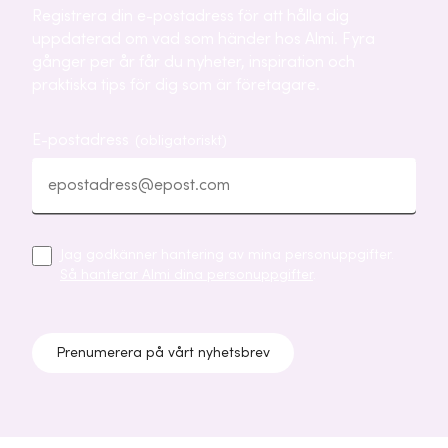
Registrera din e-postadress för att hålla dig
uppdaterad om vad som händer hos Almi. Fyra
gånger per år får du nyheter, inspiration och
praktiska tips för dig som är företagare.
E-postadress
(obligatoriskt)
Jag godkänner hantering av mina personuppgifter.
Så hanterar Almi dina personuppgifter
.
Prenumerera på vårt nyhetsbrev