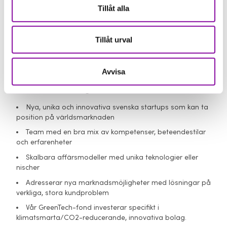
Din ansökan behandlas av ditt regionala Almi-bolag.
Tillåt alla
Handläggningstiden är vanligtvis cirka 3-4 veckor om
ansökan är komplett från början.
Tillåt urval
Hur ansöker jag om riskkapital?
Berätta för oss hur du vill förändra världen och nå en
snabbare tillväxt genom att
skicka in din pitch
.
Avvisa
Våra investeringskriterier:
Nya, unika och innovativa svenska startups som kan ta
position på världsmarknaden
Team med en bra mix av kompetenser, beteendestilar
och erfarenheter
Skalbara affärsmodeller med unika teknologier eller
nischer
Adresserar nya marknadsmöjligheter med lösningar på
verkliga, stora kundproblem
Vår GreenTech-fond investerar specifikt i
klimatsmarta/CO2-reducerande, innovativa bolag.