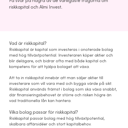
Få svar på några av de vanligaste frågorna om
riskkapital och Almi Invest.
Vad är riskkapital?
Riskkapital är kapital som investeras i onoterade bolag
med hög tillväxtpotential. Investeraren köper aktier och
blir delägare, och bidrar ofta med både kapital och
kompetens för att hjälpa bolaget att växa.
Att ta in riskkapital innebär att man säljer aktier till
investerare som vill vara med och bygga värde på sikt.
Riskkapital används främst i bolag som ska växa snabbt,
där finansieringsbehovet är större och risken högre än
vad traditionella lån kan hantera.
Vilka bolag passar för riskkapital?
Riskkapital passar bolag med hög tillväxtpotential,
skalbara affärsidéer och stort kapitalbehov.