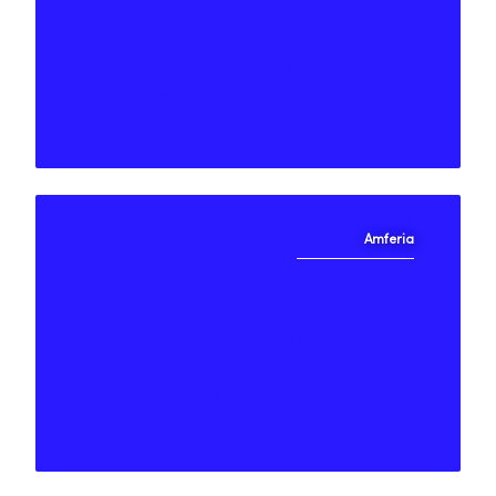
"Almi Invest har hjälpt oss
öppna en del dörrar."
Amferia
"Almi Invest har varit en stor
support och en aktiv ägare
hela vägen."