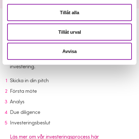
Tillåt alla
Från pitch till investerning
Tillåt urval
Vår investeringsprocess hjälper oss att lära känna
Avvisa
bolaget, teamet och tillväxtpotentialen. Här är de
viktigaste stegen på vägen från första kontakt till
investering.
Skicka in din pitch
Första möte
Analys
Due diligence
Investeringsbeslut
Läs mer om vår investeringsprocess här