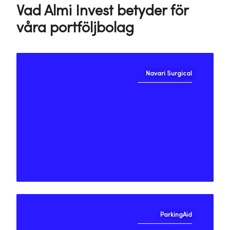
Vad Almi Invest betyder för
våra portföljbolag
Navari Surgical
"Tack vare att Almi Invest
investerade tidigt så finns vi
idag."
ParkingAid