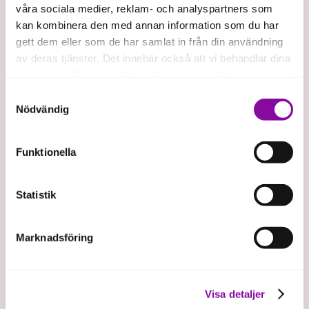
våra sociala medier, reklam- och analyspartners som
investerat i
kan kombinera den med annan information som du har
619
1 600
gett dem eller som de har samlat in från din användning
av deras tjänster. Det innebär också att vi behandlar dina
st
personuppgifter som du kan läsa mer om
här
.
Samtyckesval
investerare
Exiterade bolag
Om du klickar på avvisa kommer användning av kakor
Nödvändig
Almi Invests
eller delning av information enligt ovan, inte att ske,
investerarnätverk
förutom för kakor som är nödvändiga för att hemsidan
Funktionella
ska fungera se mer under inställningar.
600
Statistik
miljoner SEK
Marknadsföring
gröna investeringar
Visa detaljer