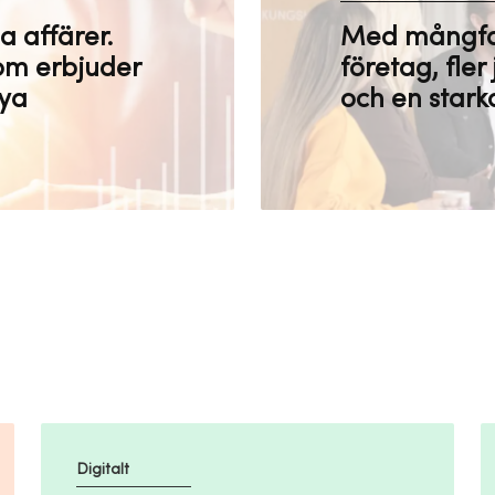
la affärer.
Med mångfald 
som erbjuder
företag, fler
nya
och en stark
Digitalt