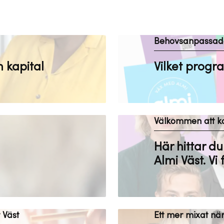
Behovsanpassade
 kapital
Vilket progr
Välkommen att ko
Här hittar d
Almi Väst. Vi 
 Väst
Ett mer mixat när