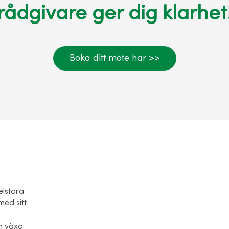
rådgivare ger dig klarhet
Boka ditt möte här >>
elstora
med sitt
ch växa