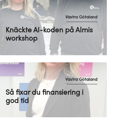
Västra Götaland
Knäckte AI-koden på Almis
workshop
Västra Götaland
Så fixar du finansiering i
god tid