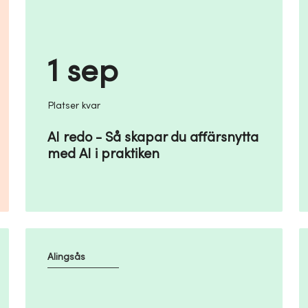
1 sep
Platser kvar
AI redo - Så skapar du affärsnytta
med AI i praktiken
Alingsås